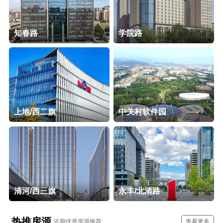
知春路
学院路
上地/西二旗
中关村软件园
清河/西三旗
永丰/北清路
热推房源
近期优质房源推荐
查看更多