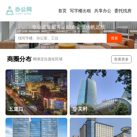
首页
写字楼出租
共享办公
委托找房
专业选址服务，助力企业杨帆远航
商圈分布
精准定位选址区域
查看更多
五道口
中关村