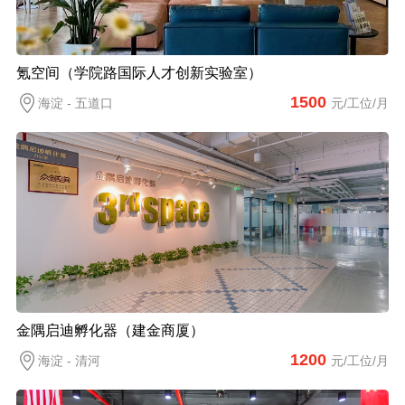
氪空间（学院路国际人才创新实验室）
1500
海淀 - 五道口
元/工位/月
金隅启迪孵化器（建金商厦）
1200
海淀 - 清河
元/工位/月