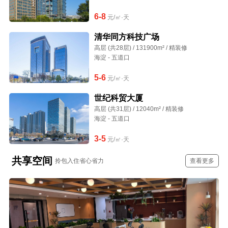
6-8
元/㎡·天
清华同方科技广场
高层 (共28层) / 131900m² / 精装修
海淀 - 五道口
5-6
元/㎡·天
世纪科贸大厦
高层 (共31层) / 12040m² / 精装修
海淀 - 五道口
3-5
元/㎡·天
共享空间
拎包入住省心省力
查看更多