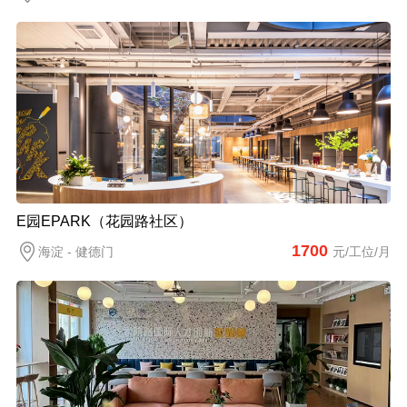
E园EPARK（花园路社区）
1700
海淀 - 健德门
元/工位/月