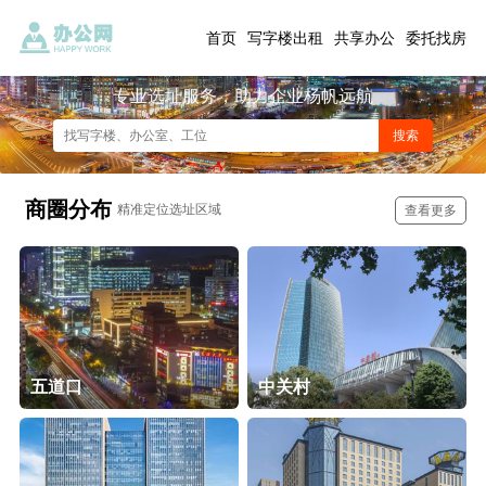
首页
写字楼出租
共享办公
委托找房
专业选址服务，助力企业杨帆远航
商圈分布
精准定位选址区域
查看更多
五道口
中关村