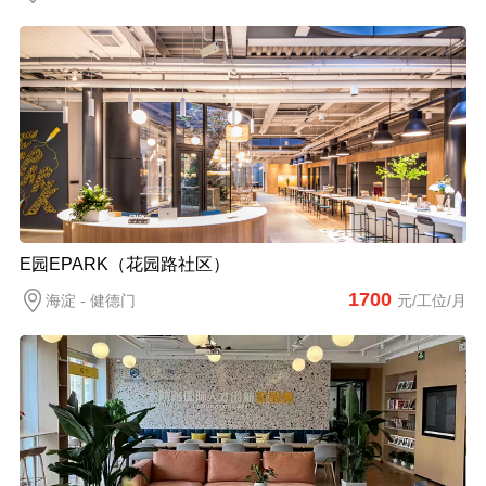
E园EPARK（花园路社区）
1700
海淀 - 健德门
元/工位/月