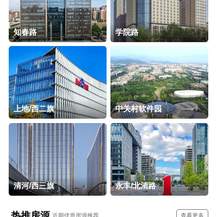
知春路
学院路
上地/西二旗
中关村软件园
清河/西三旗
永丰/北清路
热推房源
近期优质房源推荐
查看更多