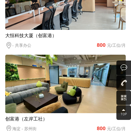
大恒科技大厦（创富港）
800
- 共享办公
元/工位/月
创富港（左岸工社）
800
海淀 - 苏州街
元/工位/月