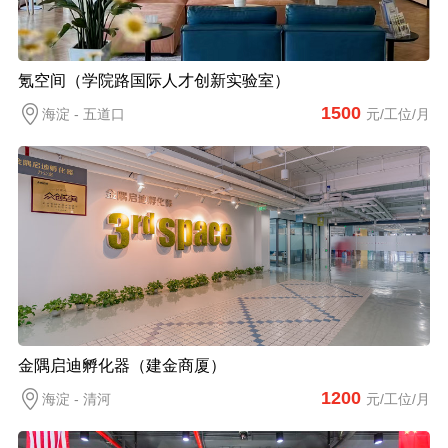
氪空间（学院路国际人才创新实验室）
1500
海淀 - 五道口
元/工位/月
金隅启迪孵化器（建金商厦）
1200
海淀 - 清河
元/工位/月