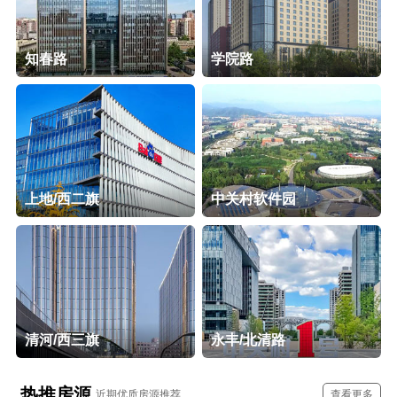
知春路
学院路
上地/西二旗
中关村软件园
清河/西三旗
永丰/北清路
热推房源
近期优质房源推荐
查看更多