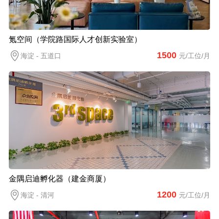
氪空间（学院路国际人才创新实验室）
1500
海淀 - 五道口
元/工位/月
金隅启迪孵化器（建金商厦）
1200
海淀 - 清河
元/工位/月