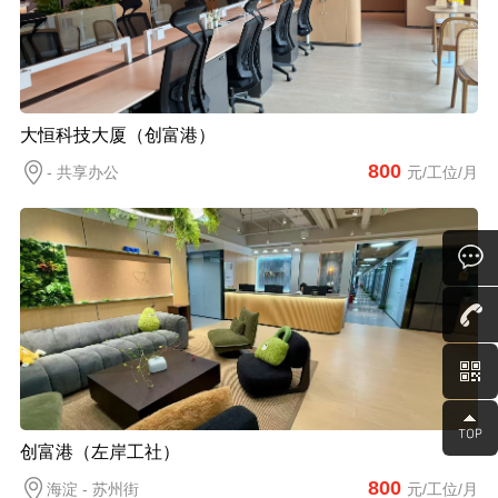
大恒科技大厦（创富港）
800
- 共享办公
元/工位/月
创富港（左岸工社）
800
海淀 - 苏州街
元/工位/月