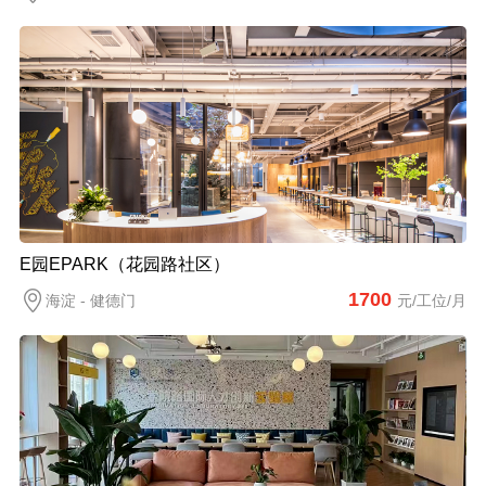
E园EPARK（花园路社区）
1700
海淀 - 健德门
元/工位/月