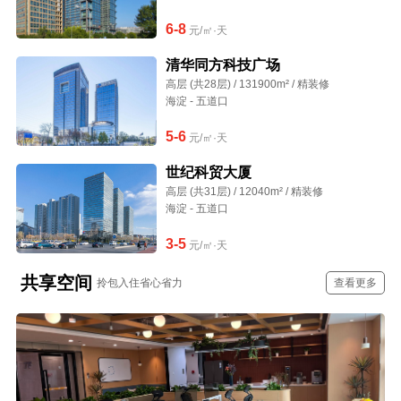
6-8
元/㎡·天
清华同方科技广场
高层 (共28层) / 131900m² / 精装修
海淀 - 五道口
5-6
元/㎡·天
世纪科贸大厦
高层 (共31层) / 12040m² / 精装修
海淀 - 五道口
3-5
元/㎡·天
共享空间
拎包入住省心省力
查看更多